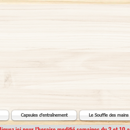
E, POSTURE ET CRÉ
Le corps, le coeur et l'esprit
Capsules d'entraînement
Le Souffle des mains
liquez ici pour l'horaire modifié semaines du 3 et 10 